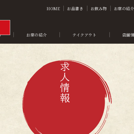
HOME
お品書き
お飲み物
お席の紹
物
お席の紹介
テイクアウト
店舗
求人情報