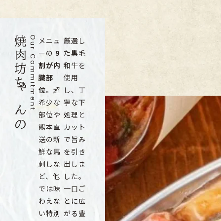
焼肉坊ちゃんの
Our Commitment
メニュ
厳選し
ーの
9
た黒毛
割が内
和牛を
臓部
使用
位
。超
し、丁
希少な
寧な下
部位や
処理と
熊本直
カット
送の新
で旨み
鮮な馬
を引き
刺しな
出しま
ど、他
した。
では味
一口ご
わえな
とに広
い特別
がる豊