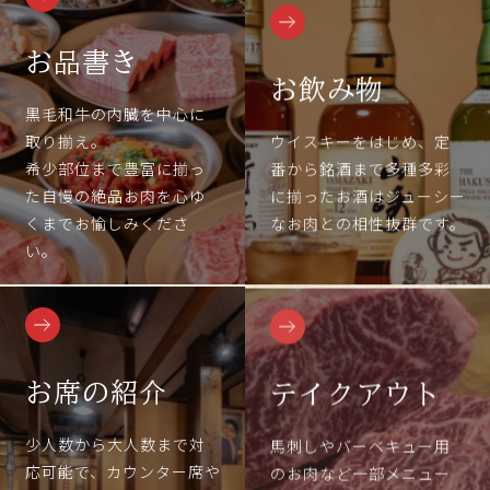
お品書き
お飲み物
黒毛和牛の内臓を中心に
取り揃え。
ウイスキーをはじめ、定
希少部位まで豊富に揃っ
番から銘酒まで多種多彩
た自慢の絶品お肉を心ゆ
に揃ったお酒はジューシー
くまでお愉しみくださ
なお肉との相性抜群です。
い。
お席の紹介
テイクアウト
少人数から大人数まで対
馬刺しやバーベキュー用
応可能で、カウンター席や
のお肉など一部メニュー