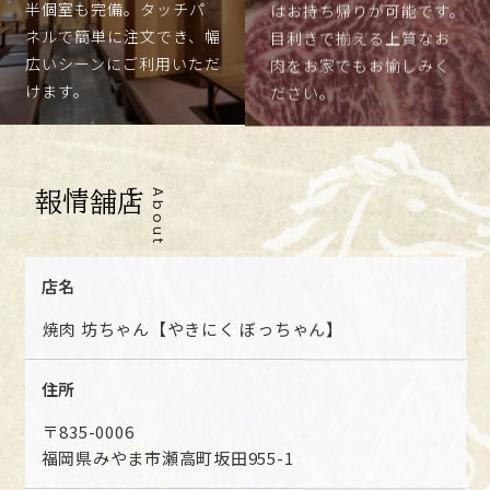
半個室も完備。タッチパ
はお持ち帰りが可能です。
ネルで簡単に注文でき、幅
目利きで揃える上質なお
広いシーンにご利用いただ
肉をお家でもお愉しみく
けます。
ださい。
店舗情報
s
A
b
o
u
t
U
店名
焼肉 坊ちゃん【やきにく ぼっちゃん】
住所
〒835-0006
福岡県みやま市瀬高町坂田955-1